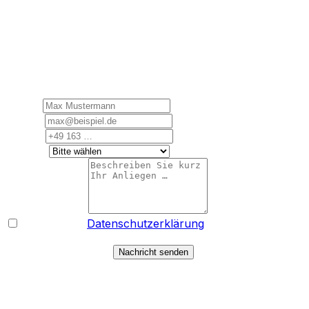
Anfrage senden
Alle Angaben werden vertraulich behandelt. Dringende
Anliegen bitte telefonisch – wir sind 24/7 erreichbar.
Name
*
E-Mail
*
Telefon
Leistung
Ihre Nachricht
*
Ich habe die
Datenschutzerklärung
gelesen und
stimme der Verarbeitung meiner Daten zur Bearbeitung
meiner Anfrage zu.*
Nachricht senden
* Pflichtfeld