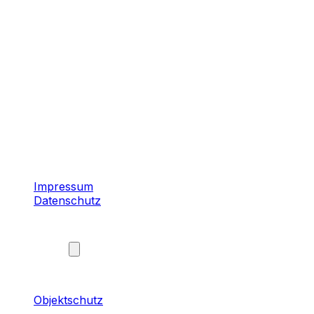
Hauptstandort Köln. Einsätze in ganz
Nordrhein-
Westfalen
und
bundesweit
.
Köln
Düsseldorf
Dortmund
Essen
Bonn
Wuppertal
©
2026
Vista Sicherheitsdienst GmbH
. Alle Rechte
vorbehalten.
Impressum
Datenschutz
Leistungen
Objektschutz